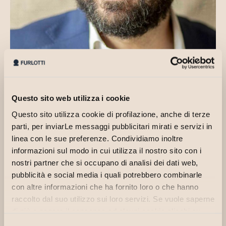
Questo sito web utilizza i cookie
Questo sito utilizza cookie di profilazione, anche di terze
parti, per inviarLe messaggi pubblicitari mirati e servizi in
linea con le sue preferenze. Condividiamo inoltre
informazioni sul modo in cui utilizza il nostro sito con i
Dottore Commercialista dal 2006, dallo stesso anno iscritto all’Albo
nostri partner che si occupano di analisi dei dati web,
di Parma, ha costruito un solido percorso professionale nel campo
pubblicità e social media i quali potrebbero combinarle
delle operazioni straordinarie e di ristrutturazione del debito,
con altre informazioni che ha fornito loro o che hanno
accompagnando le imprese in momenti di complessa
raccolto dal suo utilizzo sui loro servizi. Se vuole saperne
trasformazione con lucidità e pragmatismo.
di più o negare il consenso ad alcuni cookie clicchi su
Per il Tribunale di Parma ha ricoperto numerosi incarichi in qualità di
"Personalizza". Il consenso può essere espresso