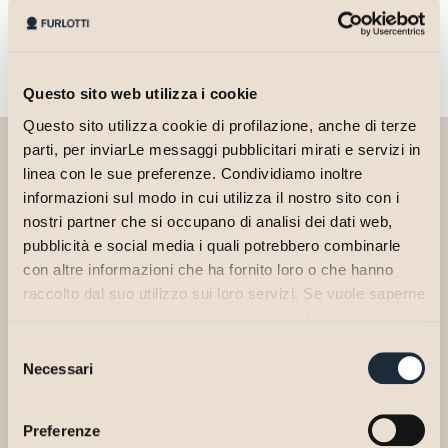
Questo sito web utilizza i cookie
Questo sito utilizza cookie di profilazione, anche di terze
parti, per inviarLe messaggi pubblicitari mirati e servizi in
linea con le sue preferenze. Condividiamo inoltre
informazioni sul modo in cui utilizza il nostro sito con i
nostri partner che si occupano di analisi dei dati web,
pubblicità e social media i quali potrebbero combinarle
con altre informazioni che ha fornito loro o che hanno
raccolto dal suo utilizzo sui loro servizi. Se vuole saperne
di più o negare il consenso ad alcuni cookie clicchi su
"Personalizza". Il consenso può essere espresso
Selezione
cliccando sul tasto "Accetta Tutti". Se non vuole i cookie
Necessari
del
di profilazione può negare il consenso cliccando sul tasto
consenso
"Rifiuta".
Preferenze