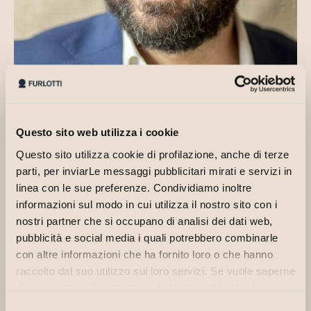
Questo sito web utilizza i cookie
Questo sito utilizza cookie di profilazione, anche di terze
parti, per inviarLe messaggi pubblicitari mirati e servizi in
linea con le sue preferenze. Condividiamo inoltre
informazioni sul modo in cui utilizza il nostro sito con i
nostri partner che si occupano di analisi dei dati web,
He has been working as a Chartered Accountant since 2006 and
has been on the Register of the relevant Professional Association
pubblicità e social media i quali potrebbero combinarle
of Parma since the same year; he has built a sound career in
con altre informazioni che ha fornito loro o che hanno
extraordinary transactions and debt restructuring, assisting client
raccolto dal suo utilizzo sui loro servizi. Se vuole saperne
enterprises in complex transformation phases, with clear-
di più o negare il consenso ad alcuni cookie clicchi su
headedness and pragmatism.
"Personalizza". Il consenso può essere espresso
Selezione