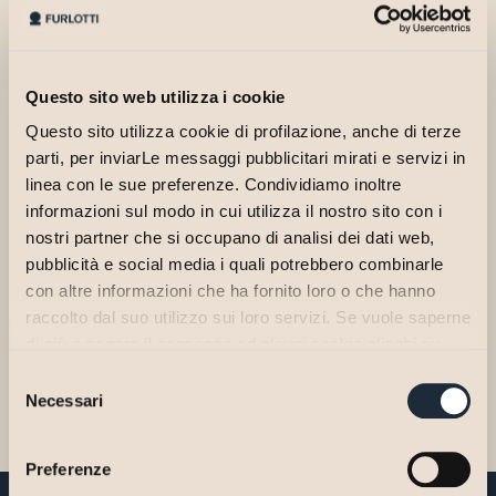
Questo sito web utilizza i cookie
Questo sito utilizza cookie di profilazione, anche di terze
parti, per inviarLe messaggi pubblicitari mirati e servizi in
linea con le sue preferenze. Condividiamo inoltre
informazioni sul modo in cui utilizza il nostro sito con i
nostri partner che si occupano di analisi dei dati web,
pubblicità e social media i quali potrebbero combinarle
Patricia svolge il tirocinio professionale nell’Area Lavoro.
con altre informazioni che ha fornito loro o che hanno
Si è laureata nel 2023 in Scienze Politiche e delle Relazioni
raccolto dal suo utilizzo sui loro servizi. Se vuole saperne
Internazionali presso l’Università degli Studi di Parma, discutendo
di più o negare il consenso ad alcuni cookie clicchi su
una tesi in materia di lavoro giovanile e politiche attive per
"Personalizza". Il consenso può essere espresso
Selezione
l’occupazione.
cliccando sul tasto "Accetta Tutti". Se non vuole i cookie
Necessari
del
di profilazione può negare il consenso cliccando sul tasto
consenso
"Rifiuta".
Preferenze