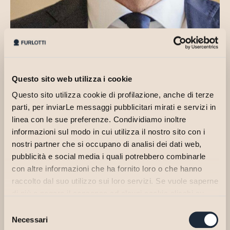
Questo sito web utilizza i cookie
Questo sito utilizza cookie di profilazione, anche di terze
parti, per inviarLe messaggi pubblicitari mirati e servizi in
linea con le sue preferenze. Condividiamo inoltre
informazioni sul modo in cui utilizza il nostro sito con i
Nel 2006 si è abilitato dalla professione di Avvocato e dal
nostri partner che si occupano di analisi dei dati web,
medesimo anno è iscritto all’Albo di Parma. Nel 2013 entra nel team
pubblicità e social media i quali potrebbero combinarle
legale dello Studio, contribuendo alla sua crescita con una visione
con altre informazioni che ha fornito loro o che hanno
solida e una preparazione trasversale, che comprende il diritto del
raccolto dal suo utilizzo sui loro servizi. Se vuole saperne
lavoro, il contenzioso civile e giuslavoristico, la contrattualistica e il
diritto societario e immobiliare.
di più o negare il consenso ad alcuni cookie clicchi su
"Personalizza". Il consenso può essere espresso
Selezione
Assiste i Clienti con un approccio attento, orientato alla prevenzione
cliccando sul tasto "Accetta Tutti". Se non vuole i cookie
Necessari
del
del conflitto e alla ricerca di soluzioni efficaci, anche nei contesti più