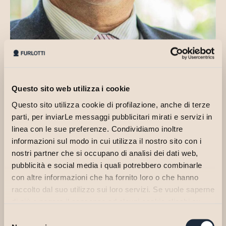
Questo sito web utilizza i cookie
Questo sito utilizza cookie di profilazione, anche di terze
parti, per inviarLe messaggi pubblicitari mirati e servizi in
linea con le sue preferenze. Condividiamo inoltre
informazioni sul modo in cui utilizza il nostro sito con i
Vanta una solida esperienza nell’amministrazione del personale,
nostri partner che si occupano di analisi dei dati web,
iniziata nel 1989 nell’ambito di aziende ed associazioni di grande
pubblicità e social media i quali potrebbero combinarle
dimensione, ove ha ricoperto anche ruoli di responsabilità e
con altre informazioni che ha fornito loro o che hanno
coordinamento di team molto numerosi.
raccolto dal suo utilizzo sui loro servizi. Se vuole saperne
Dal 2002 si è abilitato alla professione di Consulente del Lavoro ed
di più o negare il consenso ad alcuni cookie clicchi su
è attualmente iscritto all’Albo della provincia di Parma. La sua
"Personalizza". Il consenso può essere espresso
Selezione
collaborazione con il nostro studio, avviata nel 2025,apporta
cliccando sul tasto "Accetta Tutti". Se non vuole i cookie