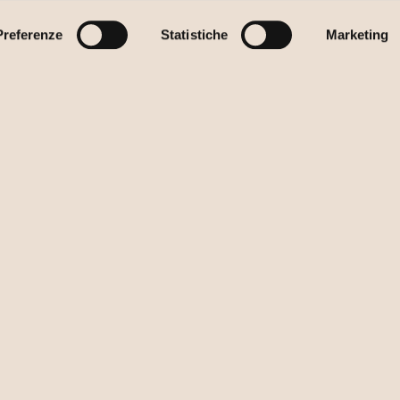
Preferenze
Statistiche
Marketing
o
nza?
IN
enza:
ST
ua impresa.
05
ST
43
PR
PR
CO
DI