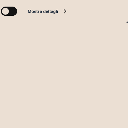
←
Mostra dettagli
FO@STUDIOFURLOTTI.IT
UDIOASSOCIATOFURLOTTI@LEGALMAIL.IT
21 237578
RADELLO MARCHE 6/A
123 PARMA
IVACY POLICY
IVACY GDPR
OKIE POLICY
CHIARAZIONE DI ACCESSIBILITÀ