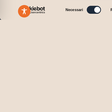
Selezione
Necessari
del
consenso
Vuoi scoprire come il nostr
metodo può fare la differe
Contattaci per un incontro iniziale di prima consul
insieme individueremo le soluzioni più adatte alla t
Contattaci
Inglese
Italiano