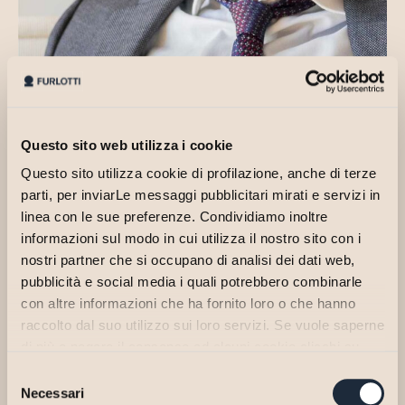
Questo sito web utilizza i cookie
Questo sito utilizza cookie di profilazione, anche di terze
parti, per inviarLe messaggi pubblicitari mirati e servizi in
linea con le sue preferenze. Condividiamo inoltre
informazioni sul modo in cui utilizza il nostro sito con i
Dottore Commercialista iscritto all’Albo di Parma dal 1991, è fiscalista
nostri partner che si occupano di analisi dei dati web,
ed esperto in materia di bilancio.
pubblicità e social media i quali potrebbero combinarle
Nel corso della sua pluriennale esperienza ha maturato specifiche
con altre informazioni che ha fornito loro o che hanno
competenze in materia di consulenza aziendale, valorizzando la
raccolto dal suo utilizzo sui loro servizi. Se vuole saperne
continuità e la fiducia reciproca come fondamento di ogni relazione
di più o negare il consenso ad alcuni cookie clicchi su
professionale capace di durare nel tempo.
"Personalizza". Il consenso può essere espresso
Selezione
Assiste numerose aziende di riferimento del territorio e ricopre
cliccando sul tasto "Accetta Tutti". Se non vuole i cookie
Necessari
del
svariati incarichi nell’ambito della revisione legale e quale