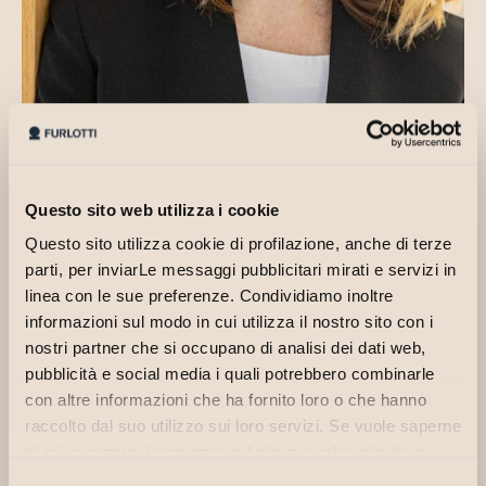
Questo sito web utilizza i cookie
Questo sito utilizza cookie di profilazione, anche di terze
parti, per inviarLe messaggi pubblicitari mirati e servizi in
linea con le sue preferenze. Condividiamo inoltre
Avvocato dal 2006, iscritta allʼAlbo di Parma,
informazioni sul modo in cui utilizza il nostro sito con i
dopo un percorso formativo arricchito dalla Scuola
nostri partner che si occupano di analisi dei dati web,
di Specializzazione per le Professioni Legali
pubblicità e social media i quali potrebbero combinarle
dellʼUniversità di Parma, collabora con lo Studio
con altre informazioni che ha fornito loro o che hanno
dal 2015.
raccolto dal suo utilizzo sui loro servizi. Se vuole saperne
Si è specializzata principalmente nel contenzioso
di più o negare il consenso ad alcuni cookie clicchi su
civile, sia giudiziale che stragiudiziale, nel supporto
"Personalizza". Il consenso può essere espresso
Selezione