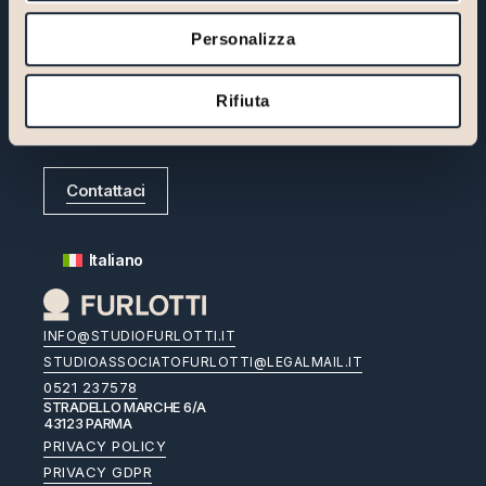
Vuoi scoprire come il nostro
Personalizza
metodo può fare la differenza?
Contattaci per un incontro iniziale di prima consulenza:
Rifiuta
insieme individueremo le soluzioni più adatte alla tua
impresa.
Contattaci
Italiano
INFO@STUDIOFURLOTTI.IT
STUDIOASSOCIATOFURLOTTI@LEGALMAIL.IT
0521 237578
STRADELLO MARCHE 6/A
43123 PARMA
PRIVACY POLICY
PRIVACY GDPR