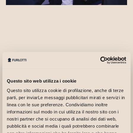
Questo sito web utilizza i cookie
La serata di inaugurazione di
Proiezioni
è stata un
Questo sito utilizza cookie di profilazione, anche di terze
momento di incontro e di ascolto, in cui opere, parole
parti, per inviarLe messaggi pubblicitari mirati e servizi in
e relazioni hanno trovato uno spazio comune. Il
linea con le sue preferenze. Condividiamo inoltre
video
restituisce l’atmosfera di questo tempo
informazioni sul modo in cui utilizza il nostro sito con i
condiviso: non una celebrazione fine a sé stessa, ma
nostri partner che si occupano di analisi dei dati web,
un’occasione per riflettere sul senso del lavoro, sulla
pubblicità e social media i quali potrebbero combinarle
responsabilità culturale e sul valore dello sguardo