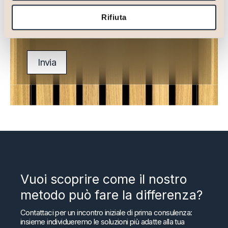
Autorizzo il trattamento dei miei dati personali come
Rifiuta
indicato nel punto b) dellʼ
informativa disponibile qui.
Invia
Vuoi scoprire come il nostro
metodo può fare la differenza?
Contattaci per un incontro iniziale di prima consulenza:
insieme individueremo le soluzioni più adatte alla tua