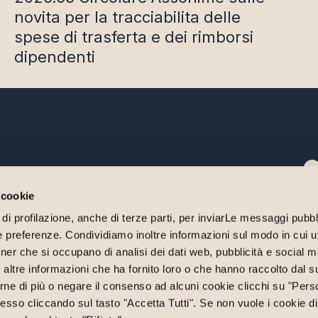
novita per la tracciabilita delle
spese di trasferta e dei rimborsi
dipendenti
o
nza?
 cookie
IN
di profilazione, anche di terze parti, per inviarLe messaggi pubbli
enza:
ST
ue preferenze. Condividiamo inoltre informazioni sul modo in cui uti
ua impresa.
05
tner che si occupano di analisi dei dati web, pubblicità e social me
ST
ltre informazioni che ha fornito loro o che hanno raccolto dal su
43
rne di più o negare il consenso ad alcuni cookie clicchi su "Perso
PR
so cliccando sul tasto "Accetta Tutti". Se non vuole i cookie di
PR