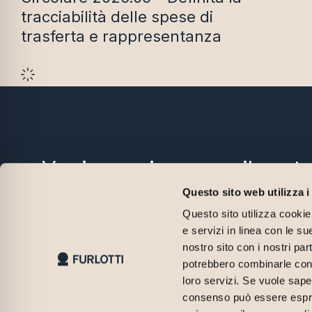
tracciabilità delle spese di
trasferta e rappresentanza
Vuoi scoprire come il nostr
metodo può fare la differe
Questo sito web utilizza i
Questo sito utilizza cookie 
Contattaci per un incontro iniziale di prima consul
e servizi in linea con le s
insieme individueremo le soluzioni più adatte alla t
nostro sito con i nostri par
potrebbero combinarle con a
Contattaci
loro servizi. Se vuole sape
consenso può essere espres