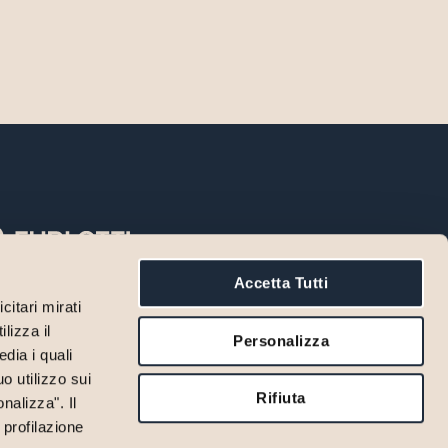
Accetta Tutti
FO@STUDIOFURLOTTI.IT
citari mirati
UDIOASSOCIATOFURLOTTI@LEGALMAIL.IT
lizza il
Personalizza
21 237578
dia i quali
RADELLO MARCHE 6/A
o utilizzo sui
123 PARMA
Rifiuta
nalizza". Il
IVACY POLICY
 profilazione
IVACY GDPR