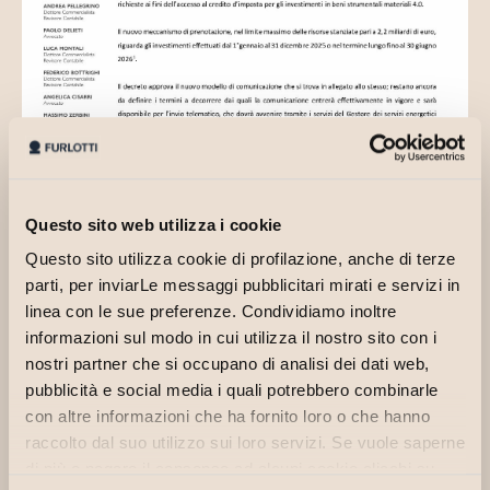
Questo sito web utilizza i cookie
Questo sito utilizza cookie di profilazione, anche di terze
parti, per inviarLe messaggi pubblicitari mirati e servizi in
linea con le sue preferenze. Condividiamo inoltre
informazioni sul modo in cui utilizza il nostro sito con i
nostri partner che si occupano di analisi dei dati web,
pubblicità e social media i quali potrebbero combinarle
con altre informazioni che ha fornito loro o che hanno
raccolto dal suo utilizzo sui loro servizi. Se vuole saperne
di più o negare il consenso ad alcuni cookie clicchi su
2025.39 Comunicazioni sul credito