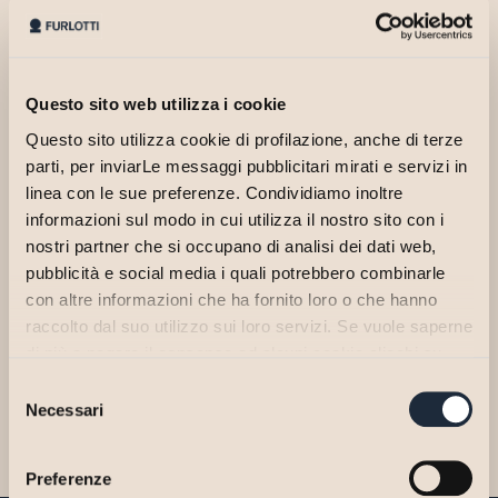
Questo sito web utilizza i cookie
Questo sito utilizza cookie di profilazione, anche di terze
parti, per inviarLe messaggi pubblicitari mirati e servizi in
linea con le sue preferenze. Condividiamo inoltre
informazioni sul modo in cui utilizza il nostro sito con i
nostri partner che si occupano di analisi dei dati web,
pubblicità e social media i quali potrebbero combinarle
Martina is completing her professional internship in the Tax Area of
the firm.
con altre informazioni che ha fornito loro o che hanno
raccolto dal suo utilizzo sui loro servizi. Se vuole saperne
She graduated in Business Administration and Management from
di più o negare il consenso ad alcuni cookie clicchi su
the University of Parma in the fall of 2025, presenting a thesis titled
"Personalizza". Il consenso può essere espresso
“Sustainability and Agenda 2030: The Challenges for Businesses in
Selezione
cliccando sul tasto "Accetta Tutti". Se non vuole i cookie
Sustainable Development Goals SDG 1 and SDG 2.”
Necessari
del
di profilazione può negare il consenso cliccando sul tasto
consenso
"Rifiuta".
Preferenze