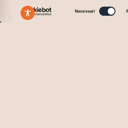
Selezione
Necessari
del
consenso
Do you want to find out ho
approach can make the dif
Please, contact us for an initial consulting meeting:
Together we will identify the most suitable solutio
Contact us
English
Italian