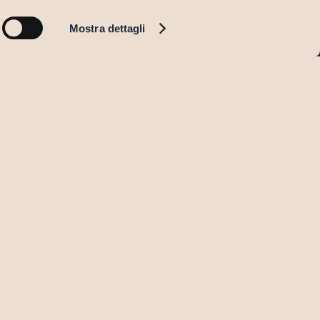
←
Mostra dettagli
FO@STUDIOFURLOTTI.IT
UDIOASSOCIATOFURLOTTI@LEGALMAIL.IT
21 237578
RADELLO MARCHE 6/A
123 PARMA
IVACY POLICY
IVACY GDPR
OKIE POLICY
CESSIBILITY STATEMENT