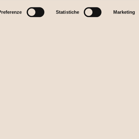
Preferenze
Statistiche
Marketing
w our
ference?
IN
ST
ns for your business.
05
ST
43
PR
PR
CO
AC