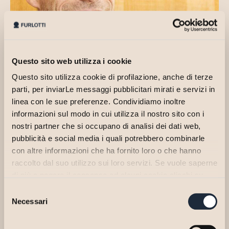
Questo sito web utilizza i cookie
Questo sito utilizza cookie di profilazione, anche di terze
parti, per inviarLe messaggi pubblicitari mirati e servizi in
linea con le sue preferenze. Condividiamo inoltre
informazioni sul modo in cui utilizza il nostro sito con i
nostri partner che si occupano di analisi dei dati web,
pubblicità e social media i quali potrebbero combinarle
con altre informazioni che ha fornito loro o che hanno
In 2015, he passed the Bar and was entered in the Register of the
Bar Association of Milan.
raccolto dal suo utilizzo sui loro servizi. Se vuole saperne
di più o negare il consenso ad alcuni cookie clicchi su
He has been working for the Firm since 2020 and his expertise
"Personalizza". Il consenso può essere espresso
comprises contract law, also international, corporate law, real estate
Selezione
cliccando sul tasto "Accetta Tutti". Se non vuole i cookie
and civil litigation.
Necessari
del
di profilazione può negare il consenso cliccando sul tasto
LINKEDIN
consenso
"Rifiuta".