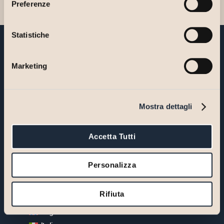
Preferenze
Statistiche
Marketing
Do you want to find out how
our
approach can make the
Mostra dettagli
difference?
Please, contact us for an initial consulting meeting:
Accetta Tutti
Together we will identify the most suitable solutions for
your business.
Personalizza
Contact us
Rifiuta
English