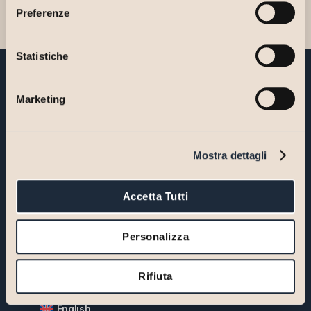
"Rifiuta".
Preferenze
Statistiche
Marketing
Do you want to find out how
our
approach can make the
Mostra dettagli
difference?
Accetta Tutti
Please, contact us for an initial consulting meeting:
Together we will identify the most suitable solutions for
your business.
Personalizza
Contact us
Rifiuta
English