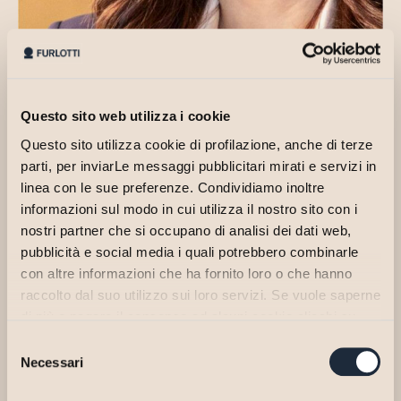
Questo sito web utilizza i cookie
Questo sito utilizza cookie di profilazione, anche di terze
parti, per inviarLe messaggi pubblicitari mirati e servizi in
linea con le sue preferenze. Condividiamo inoltre
informazioni sul modo in cui utilizza il nostro sito con i
nostri partner che si occupano di analisi dei dati web,
pubblicità e social media i quali potrebbero combinarle
In 2021, she was licensed to pursue the profession of Chartered
con altre informazioni che ha fornito loro o che hanno
Accountant and is currently on the Register of the relevant
raccolto dal suo utilizzo sui loro servizi. Se vuole saperne
Professional Association of Parma. She has been working for the
di più o negare il consenso ad alcuni cookie clicchi su
Firm since 2019.
"Personalizza". Il consenso può essere espresso
Selezione
Over the years she has engaged in her profession, she has gained
cliccando sul tasto "Accetta Tutti". Se non vuole i cookie
Necessari
del
skills and expertise in accounting, taxation and financial reporting.
di profilazione può negare il consenso cliccando sul tasto
consenso
LINKEDIN