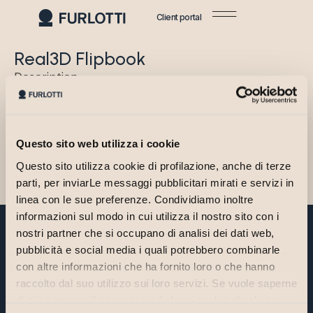
Client portal
Real3D Flipbook
Description.
Brochure EN
Questo sito web utilizza i cookie
Questo sito utilizza cookie di profilazione, anche di terze
Brochure
parti, per inviarLe messaggi pubblicitari mirati e servizi in
linea con le sue preferenze. Condividiamo inoltre
informazioni sul modo in cui utilizza il nostro sito con i
nostri partner che si occupano di analisi dei dati web,
pubblicità e social media i quali potrebbero combinarle
con altre informazioni che ha fornito loro o che hanno
Do you want to find out how
raccolto dal suo utilizzo sui loro servizi. Se vuole saperne
our
di più o negare il consenso ad alcuni cookie clicchi su